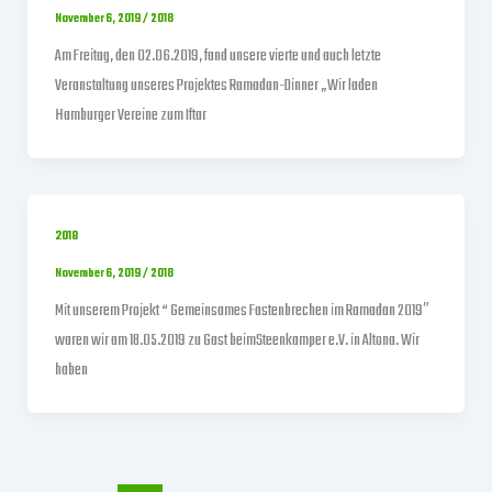
November 6, 2019
/
2018
Am Freitag, den 02.06.2019, fand unsere vierte und auch letzte
Veranstaltung unseres Projektes Ramadan-Dinner „Wir laden
Hamburger Vereine zum Iftar
2018
November 6, 2019
/
2018
Mit unserem Projekt “ Gemeinsames Fastenbrechen im Ramadan 2019″
waren wir am 18.05.2019 zu Gast beimSteenkamper e.V. in Altona. Wir
haben