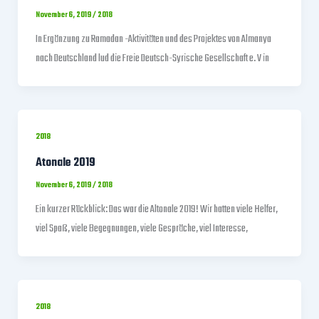
November 6, 2019
/
2018
In Ergänzung zu Ramadan -Aktivitäten und des Projektes von Almanya
nach Deutschland lud die Freie Deutsch-Syrische Gesellschaft e. V in
2018
Atonale 2019
November 6, 2019
/
2018
Ein kurzer Rückblick: Das war die Altonale 2019!​ Wir hatten viele Helfer,
viel Spaß, viele Begegnungen, viele Gespräche, viel Interesse,
2018