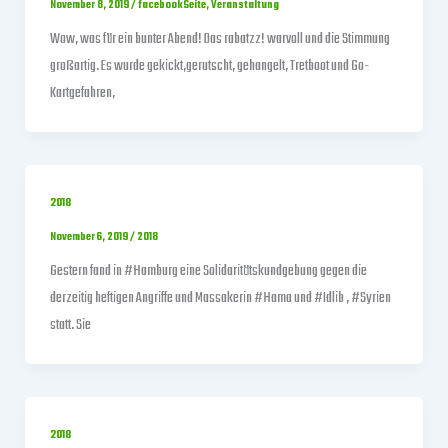
November 8, 2019
/
facebookSeite
,
Veranstaltung
Wow, was für ein bunter Abend! Das rabatzz! warvoll und die Stimmung
großartig. Es wurde gekickt,gerutscht, gehangelt, Tretboot und Go-
Kartgefahren,
2018
November 6, 2019
/
2018
Gestern fand in #Hamburg eine Solidaritätskundgebung gegen die
derzeitig heftigen Angriffe und Massakerin #Hama und #Idlib , #Syrien
statt. Sie
2018