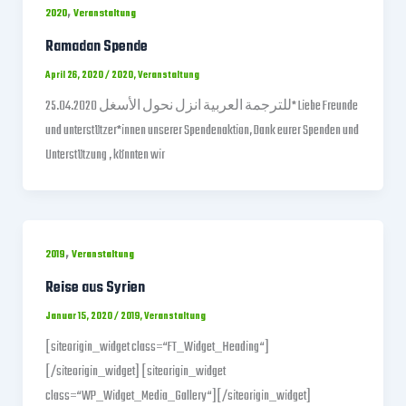
,
2020
Veranstaltung
Ramadan Spende
April 26, 2020
/
2020
,
Veranstaltung
25.04.2020 للترجمة العربية انزل نحول الأسغل* Liebe Freunde
und unterstützer*innen unserer Spendenaktion, Dank eurer Spenden und
Unterstützung , könnten wir
,
2019
Veranstaltung
Reise aus Syrien
Januar 15, 2020
/
2019
,
Veranstaltung
[siteorigin_widget class=“FT_Widget_Heading“]
[/siteorigin_widget] [siteorigin_widget
class=“WP_Widget_Media_Gallery“][/siteorigin_widget]