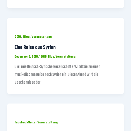
,
,
2019
Blog
Veranstaltung
Eine Reise aus Syrien
Dezember 8, 2019
/
2019
,
Blog
,
Veranstaltung
Die Freie Deutsch-Syrische Gesellschaft e.V. lädt Sie zu einer
musikalischen Reise nach Syrien ein. Dieser Abend wird die
Geschehnisse der
,
facebookSeite
Veranstaltung