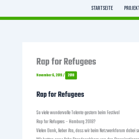
Zum
Startseite
Projek
Inhalt
springen
Rap for Refugees
November 6, 2019
/
2018
Rap for Refugees
So viele wundervolle Talente gestern beim Festival
Rap for Refugees – Hamburg 2018?
Vielen Dank, lieber Ata, dass wir beim Netzwerkforum dabei s