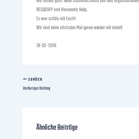
Wir hatten ganz liebe Standnachbarn von den Organisatione
RESQSHIP und Hanseatic Help.
Es war schön mit Euch!
Wir sind beim nächsten Mal gerne wieder mit dabei!
18-02-2018
ZURÜCK
Vorheriger Beitrag
Ähnliche Beiträge