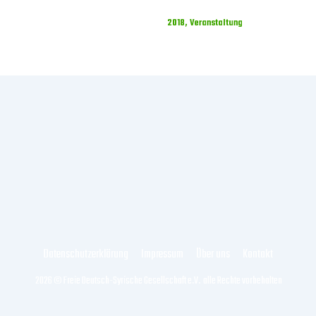
2018
,
Veranstaltung
Datenschutzerklärung
Impressum
Über uns
Kontakt
2026 © Freie Deutsch-Syrische Gesellschaft e.V. alle Rechte vorbehalten