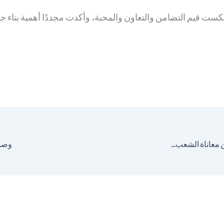
كست قيم التضامن والتعاون والمحبة، وأكدت مجددًا أهمية بناء 
الجمعية السورية الألمانية الحرة– تنقل الصورة الحقيقية عن معاناة الشعب السوري في مهرجان Altonale
وصول