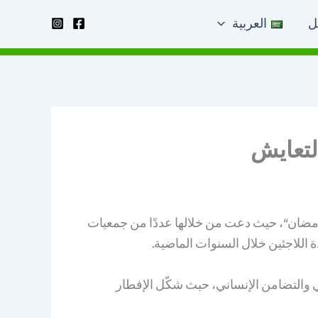
ل
العربية
ن الفعاليات ضمن مشروع „إفطار رمضان“، حيث دعت من خلالها عددًا من جمعيات
 اللاجئين خلال السنوات الماضية.
في والتضامن الإنساني، حيث شكّل الإفطار