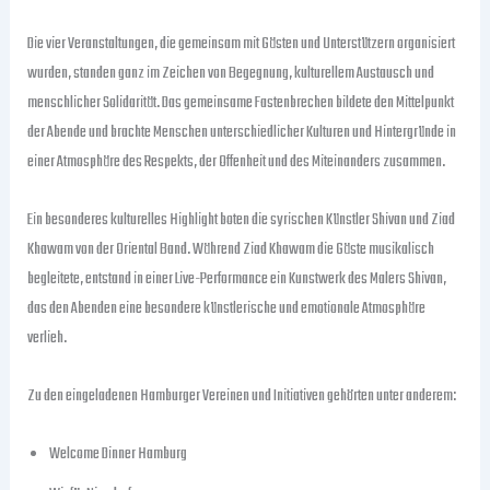
Die vier Veranstaltungen, die gemeinsam mit Gästen und Unterstützern organisiert
wurden, standen ganz im Zeichen von Begegnung, kulturellem Austausch und
menschlicher Solidarität. Das gemeinsame Fastenbrechen bildete den Mittelpunkt
der Abende und brachte Menschen unterschiedlicher Kulturen und Hintergründe in
einer Atmosphäre des Respekts, der Offenheit und des Miteinanders zusammen.
Ein besonderes kulturelles Highlight boten die syrischen Künstler Shivan und Ziad
Khawam von der Oriental Band. Während Ziad Khawam die Gäste musikalisch
begleitete, entstand in einer Live-Performance ein Kunstwerk des Malers Shivan,
das den Abenden eine besondere künstlerische und emotionale Atmosphäre
verlieh.
Zu den eingeladenen Hamburger Vereinen und Initiativen gehörten unter anderem:
Welcome Dinner Hamburg