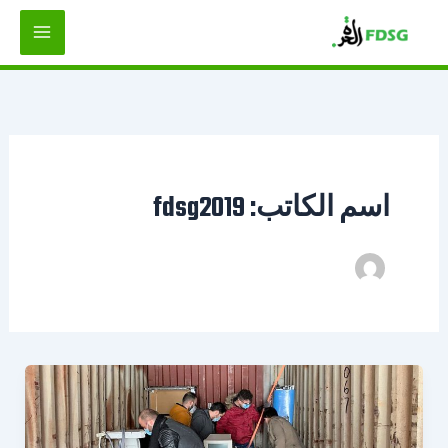
خطي
لى
لمحتوى
اسم الكاتب: fdsg2019