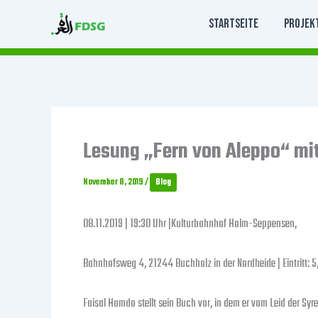
Zum
Startseite
Projek
Inhalt
springen
Lesung „Fern von Aleppo“ mi
November 8, 2019
/
Blog
08.11.2019 | 19:30 Uhr |Kulturbahnhof Holm-Seppensen,
Bahnhofsweg 4, 21244 Buchholz in der Nordheide | Eintritt: 5
Faisal Hamdo stellt sein Buch vor, in dem er vom Leid der Sy