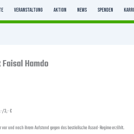
te
Veranstaltung
Aktion
News
Spenden
Karr
t Faisal Hamdo
,-/3,- €
rer vor und nach ihrem Aufstand gegen das bestialische Assad-Regime erzählt.