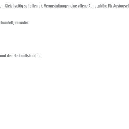
rieren. Gleichzeitig schaffen die Veranstaltungen eine offene Atmosphäre für Austau
handelt, darunter:
und den Herkunftsländern,