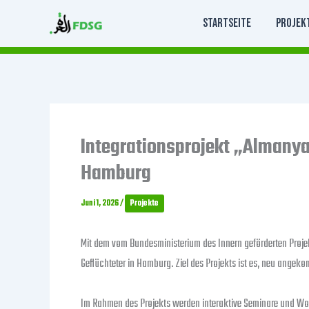
Zum
Startseite
Projek
Inhalt
springen
Integrationsprojekt „Almanya
Hamburg
Juni 1, 2026
/
Projekte
Mit dem vom Bundesministerium des Innern geförderten Projek
Geflüchteter in Hamburg. Ziel des Projekts ist es, neu angek
Im Rahmen des Projekts werden interaktive Seminare und Wo