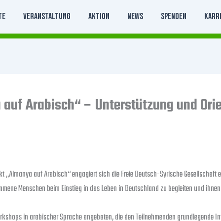
te
Veranstaltung
Aktion
News
Spenden
Karr
 auf Arabisch“ – Unterstützung und Orien
t „Almanya auf Arabisch“ engagiert sich die Freie Deutsch-Syrische Gesellschaft e
ommene Menschen beim Einstieg in das Leben in Deutschland zu begleiten und ihnen w
rkshops in arabischer Sprache angeboten, die den Teilnehmenden grundlegende Inf