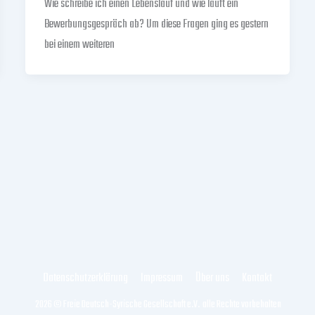
Wie schreibe ich einen Lebenslauf und wie läuft ein
Bewerbungsgespräch ab? Um diese Fragen ging es gestern
bei einem weiteren
Datenschutzerklärung
Impressum
Über uns
Kontakt
2026 © Freie Deutsch-Syrische Gesellschaft e.V. alle Rechte vorbehalten