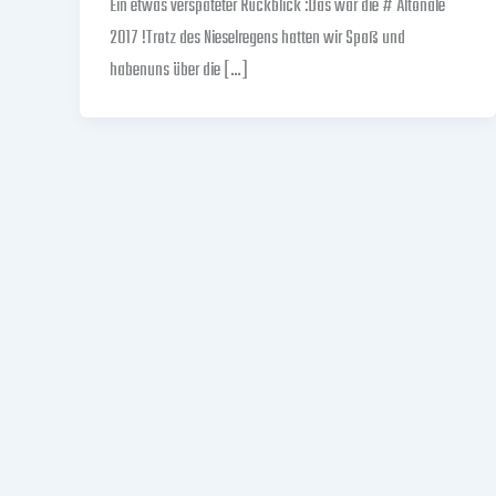
Ein etwas verspäteter Rückblick :Das war die # Altonale
2017 !Trotz des Nieselregens hatten wir Spaß und
habenuns über die […]