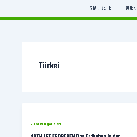
Zum
Startseite
Projek
Inhalt
springen
Türkei
Nicht kategorisiert
NOTHILFE ERDBEBEN Das Erdbeben in der