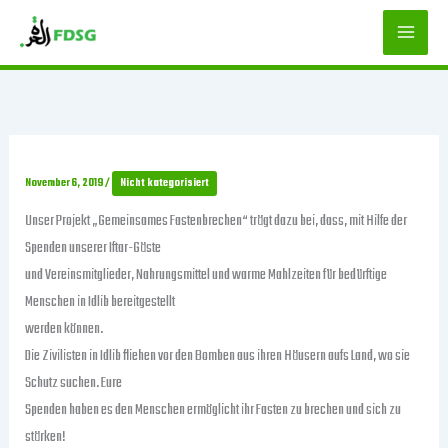
Zum
Inhalt
springen
November 6, 2019
/
Nicht kategorisiert
Unser Projekt „Gemeinsames Fastenbrechen“ trägt dazu bei, dass, mit Hilfe der
Spenden unserer Iftar-Gäste
und Vereinsmitglieder, Nahrungsmittel und warme Mahlzeiten für bedürftige
Menschen in Idlib bereitgestellt
werden können.
Die Zivilisten in Idlib fliehen vor den Bomben aus ihren Häusern aufs Land, wo sie
Schutz suchen. Eure
Spenden haben es den Menschen ermöglicht ihr Fasten zu brechen und sich zu
stärken!