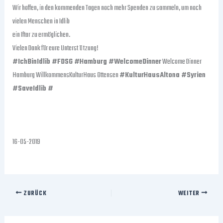
Wir hoffen, in den kommenden Tagen noch mehr Spenden zu sammeln, um noch
vielen Menschen in Idlib
ein Iftar zu ermöglichen.
Vielen Dank für eure Unterst ü tzung!
#IchBinIdlib #FDSG #Hamburg #WelcomeDinner
Welcome Dinner
Hamburg WillkommensKulturHaus Ottensen
#KulturHausAltona #Syrien
#SaveIdlib #
16-05-2019
ZURÜCK
WEITER