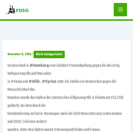
Zum
Inhalt
springen
November 8, 2019
/
Nicht kategorisiert
Gestern fand in
#Hamburg
eine Solidarit ä tskundgebung gegen die derzeitig
heftigen Angriffe und Massaker
in #Hama und
#Idlib
,
#Syrien
statt. Sie stellen ein Verbrechen gegen die
Menschlichkeit dar.
Daneben wurde den Opfern der chemischen Giftgasangriffe in Ghouta am 21.8.2013
gedacht, bei dem durch die
Bombardierung mit Sarin-Nervengas mehr als 1400 Menschen ums Leben kamen
und 3600 Zivilisten verletzt
wurden. Unter den Opfern waren ü berwiegend Kinder und Frauen.