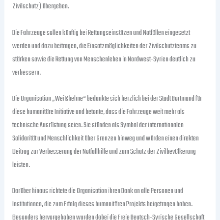
Zivilschutz) übergeben.
Die Fahrzeuge sollen künftig bei Rettungseinsätzen und Notfällen eingesetzt
werden und dazu beitragen, die Einsatzmöglichkeiten der Zivilschutzteams zu
stärken sowie die Rettung von Menschenleben in Nordwest-Syrien deutlich zu
verbessern.
Die Organisation „Weißhelme“ bedankte sich herzlich bei der Stadt Dortmund für
diese humanitäre Initiative und betonte, dass die Fahrzeuge weit mehr als
technische Ausrüstung seien. Sie stünden als Symbol der internationalen
Solidarität und Menschlichkeit über Grenzen hinweg und würden einen direkten
Beitrag zur Verbesserung der Notfallhilfe und zum Schutz der Zivilbevölkerung
leisten.
Darüber hinaus richtete die Organisation ihren Dank an alle Personen und
Institutionen, die zum Erfolg dieses humanitären Projekts beigetragen haben.
Besonders hervorgehoben wurden dabei die Freie Deutsch-Syrische Gesellschaft