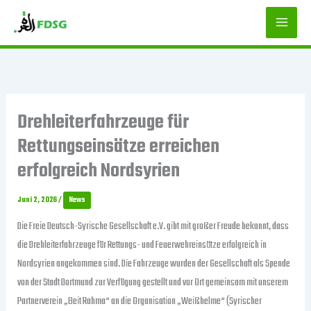
Zum
Inhalt
springen
Drehleiterfahrzeuge für
Rettungseinsätze erreichen
erfolgreich Nordsyrien
Juni 2, 2026
/
News
Die Freie Deutsch-Syrische Gesellschaft e.V. gibt mit großer Freude bekannt, dass
die Drehleiterfahrzeuge für Rettungs- und Feuerwehreinsätze erfolgreich in
Nordsyrien angekommen sind. Die Fahrzeuge wurden der Gesellschaft als Spende
von der Stadt Dortmund zur Verfügung gestellt und vor Ort gemeinsam mit unserem
Partnerverein „Beit Rahma“ an die Organisation „Weißhelme“ (Syrischer