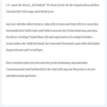
e.V. sowie der Verein „Beit Rahma“ für ihren Einsatz bei der Organisation und dem
Transport der Fahrzeuge nach Nordsyrien.
Auch wir möchten allen Partnern, Unterstützerinnen und Unterstützern sowie den
ehrenamtlichen Helferinnen und Helfern unseren herzlichen Dank aussprechen,
die dieses wichtige Projekt finanziell und organisatorisch ermöglicht haben –
insbesondere der Stadt Dortmund, der Feuerwehr Dortmund sowie allen beteiligten
Organisationen und Freiwilligen.
Diese Initiative unterstreicht erneut die große Bedeutung internationaler
Zusammenarbeit und Solidarität bei der Unterstützung von Menschen in Krisen-
und Katastrophengebieten.